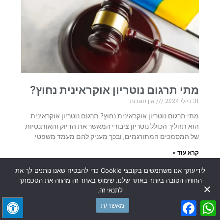
מתי תרגום נוטריון אוקראינית נחוץ?
31 ביולי 2024
אין תגובות
מתי תרגום נוטריון אוקראינית נחוץ? תרגום נוטריון אוקראינית
הוא תהליך הכולל נוטריון ציבורי המאשר את הדיוק והאותנטיות
של המסמכים המתורגמים, ובכך מעניק להם מעמד משפטי.
קרא עוד »
לידיעתך אנו משתמשים בקובצי Cookie כדי להבטיח שאנו נותנים לך את
החוויה הטובה ביותר באתר שלנו. שימוש באתר זה מהווה את הסכמתך
לתנאי זה.
Facebook
WhatsApp
מאשר/ת