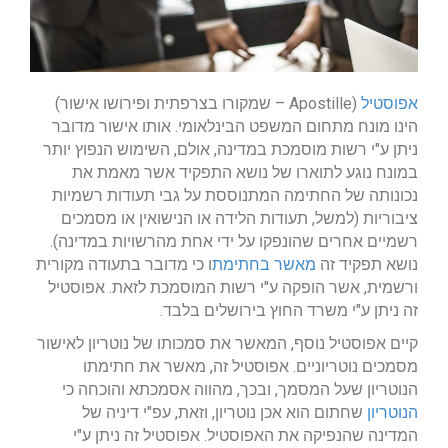
אפוסטיל
(Apostille – שמקורו בצרפתית ופירושו אישור)
הינו מונח מתחום המשפט הבינלאומי. אותו אישור מדובר
ניתן ע"י רשות מוסמכת במדינה, אולם, השימוש הנפוץ יותר
במונח נוגע לתוארו של נושא התפקיד אשר מאמת את
נכונותה של החתימה המתנוססת על גבי תעודות רשמיות
ציבוריות (למשל, תעודות הלידה או הנישואין או מסמכים
רשמיים אחרים שהונפקו על ידי אחת מהרשויות במדינה).
נושא תפקיד זה
מאשר בחתימת
ו כי מדובר בתעודה מקורית
ורשמית, אשר הופקה ע"י רשות המוסמכת לזאת. אפוסטיל
זה ניתן ע"י משרד החוץ בירושלים בלבד.
קיים אפוסטיל נוסף, המאשר את סמכותו של נוטריון לאישור
מסמכים נוטריוניים. אפוסטיל זה, מאשר את חתימתו
הנוטריון שעל המסמך, ובכך, מהווה אסמכתא והוכחה כי
הנוטריון
שחתום הוא אכן נוטריון, וזאת, עפ"י דיניה של
המדינה שהנפיקה את האפוסטיל. אפוסטיל זה ניתן ע"י