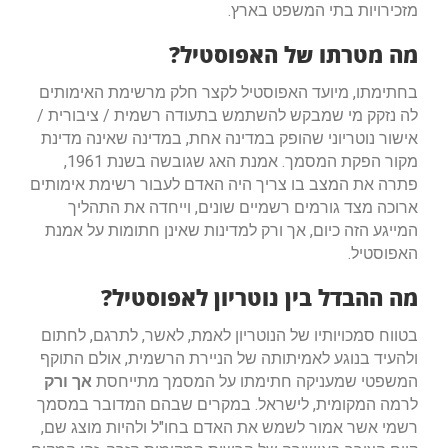
מזכירויות בתי המשפט בארץ.
מה מטרתו של האפוסטיל?
בחתימתו, מיועד האפוסטיל לקצר חלק מרשימת האימותים
לה נזקק מי שמבקש להשתמש בתעודה רשמית / ציבורית /
אישור נוטריוני שהופק במדינה אחת, במדינה שאינה מדינת
מקור הפקת המסמך. אמנת האג שגובשה בשנת 1961,
פתרה את המצב בו צריך היה האדם לעבור רשימת אימותים
ארוכה מצד גורמים רשמיים שונים, וייחדה את התהליך
המייגע הזה כיום, אך ורק למדינות שאינן חתומות על אמנת
האפוסטיל.
מה ההבדל בין נוטריון לאפוסטיל?
בטווח סמכויותיו של הנוטריון לאמת, לאשר, לתרגם, לחתום
ולהעיד בנוגע לאמיתותה של הניירת הרשמית, אולם התוקף
המשפטי שמעניקה חתימתו על המסמך מתייחסת
אך ורק
לרמה המקומית, לישראל. במקרים שבהם המדובר במסמך
רשמי אשר אמור לשמש את האדם בחו"ל ולהיות מוצג שם,