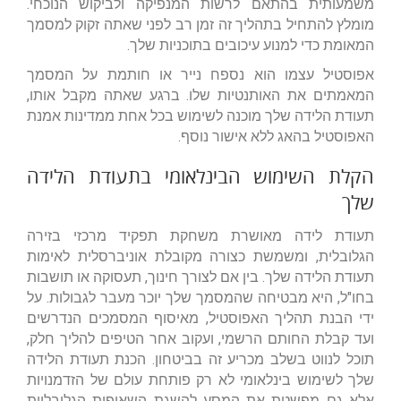
משמעותית בהתאם לרשות המנפיקה ולביקוש הנוכחי.
מומלץ להתחיל בתהליך זה זמן רב לפני שאתה זקוק למסמך
המאומת כדי למנוע עיכובים בתוכניות שלך.
אפוסטיל עצמו הוא נספח נייר או חותמת על המסמך
המאמתים את האותנטיות שלו. ברגע שאתה מקבל אותו,
תעודת הלידה שלך מוכנה לשימוש בכל אחת ממדינות אמנת
האפוסטיל בהאג ללא אישור נוסף.
הקלת השימוש הבינלאומי בתעודת הלידה
שלך
תעודת לידה מאושרת משחקת תפקיד מרכזי בזירה
הגלובלית, ומשמשת כצורה מקובלת אוניברסלית לאימות
תעודת הלידה שלך. בין אם לצורך חינוך, תעסוקה או תושבות
בחו"ל, היא מבטיחה שהמסמך שלך יוכר מעבר לגבולות. על
ידי הבנת תהליך האפוסטיל, מאיסוף המסמכים הנדרשים
ועד קבלת החותם הרשמי, ועקוב אחר הטיפים להליך חלק,
תוכל לנווט בשלב מכריע זה בביטחון. הכנת תעודת הלידה
שלך לשימוש בינלאומי לא רק פותחת עולם של הזדמנויות
אלא גם מפשטת את המסע להשגת השאיפות הגלובליות