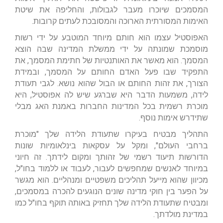
המסמכים שיוכרו מעבר לגבולות, והחליפה את שיטת
האימות המסורתית הארוכה והמסובכת לעתים קרובות.
האפוסטיל עצמו הוא חותם מיוחד המוטבע על ידי רשות
מוסמכת שמונתה על ידי ממשלת המדינה שבה הוצא
המסמך. הוא מאשר את האותנטיות של חתימת המסמך, את
התפקיד שבו פעל האדם החותם על המסמך, ובמידת
הצורך, את זהות החותם או הבול שהוא נושא. לגבי תעודת
לידה, משמעות הדבר היא שברגע שיש לה אפוסטיל, היא
מוכרת רשמית בכל המדינות החברות באמנת האג מבלי
שתידרש אימות נוסף.
התהליך מבטיח בעיקרו שתעודת הלידה שלך "מוכרת
ברחבי העולם", ומקל על עסקאות בינלאומיות שונות
הדורשות תיעוד רשמי של זהותך ומקום לידתך. זה חיוני
במיוחד לאנשים שמחפשים לעבור, לעבוד או ללמוד בחו"ל,
מכיוון שהוא מייעל תהליכים משפטיים ומנהליים. הוא מגשר
על הפער בין חוקי מדינה שונים הנוגעים להכרה במסמכים,
ומבטיח שתעודת הלידה שלך תחזיק באותה תוקף בחו"ל כמו
במדינת מולדתך.